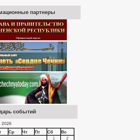
мационные партнеры
дарь событий
 2026
т
Ср
Чт
Пт
Сб
Вс
1
2