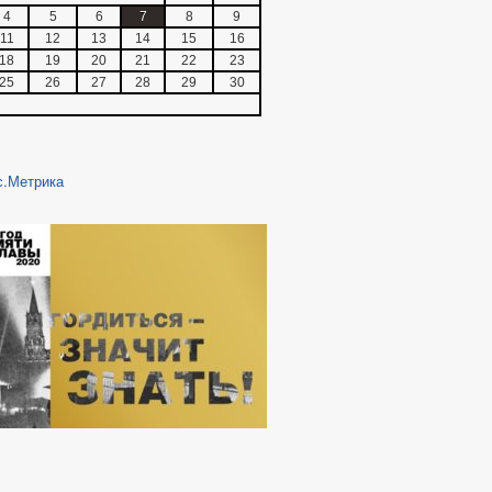
4
5
6
7
8
9
11
12
13
14
15
16
18
19
20
21
22
23
25
26
27
28
29
30