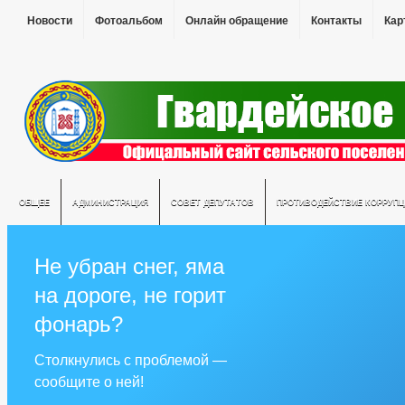
Новости
Фотоальбом
Онлайн обращение
Контакты
Кар
ОБЩЕЕ
АДМИНИСТРАЦИЯ
СОВЕТ ДЕПУТАТОВ
ПРОТИВОДЕЙСТВИЕ КОРРУПЦ
Не убран снег, яма
на дороге, не горит
фонарь?
Столкнулись с проблемой —
сообщите о ней!