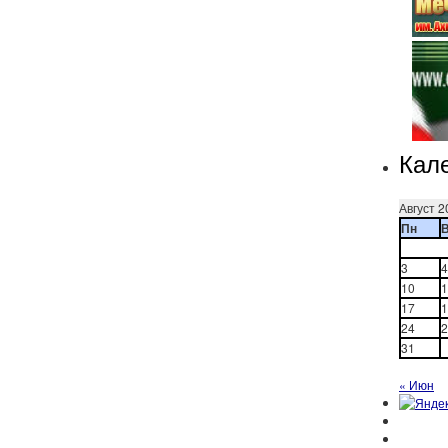
Кал
Август 2
Пн
3
4
10
1
17
1
24
2
31
« Июн