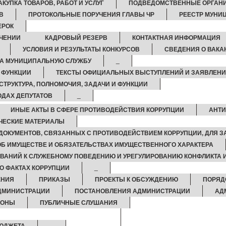
АКУПКА ТОВАРОВ, РАБОТ И УСЛУГ
ПОДВЕДОМСТВЕННЫЕ ОРГАН
В
ПРОТОКОЛЬНЫЕ ПОРУЧЕНИЯ ГЛАВЫ ЧР
РЕЕСТР МУНИ
ЕРОК
ЧЕНИИ
КАДРОВЫЙ РЕЗЕРВ
КОНТАКТНАЯ ИНФОРМАЦИЯ
УСЛОВИЯ И РЕЗУЛЬТАТЫ КОНКУРСОВ
СВЕДЕНИЯ О ВАК
НА МУНИЦИПАЛЬНУЮ СЛУЖБУ
_
И ФУНКЦИИ
ТЕКСТЫ ОФИЦИАЛЬНЫХ ВЫСТУПЛЕНИЙ И ЗАЯВЛЕН
СТРУКТУРА, ПОЛНОМОЧИЯ, ЗАДАЧИ И ФУНКЦИИ
ОДАХ ДЕПУТАТОВ
_
ИНЫЕ АКТЫ В СФЕРЕ ПРОТИВОДЕЙСТВИЯ КОРРУПЦИИ
АНТИ
ЧЕСКИЕ МАТЕРИАЛЫ
ДОКУМЕНТОВ, СВЯЗАННЫХ С ПРОТИВОДЕЙСТВИЕМ КОРРУПЦИИ, ДЛЯ 
 ОБ ИМУЩЕСТВЕ И ОБЯЗАТЕЛЬСТВАХ ИМУЩЕСТВЕННОГО ХАРАКТЕРА
ВАНИЙ К СЛУЖЕБНОМУ ПОВЕДЕНИЮ И УРЕГУЛИРОВАНИЮ КОНФЛИКТА 
О ФАКТАХ КОРРУПЦИИ
_
ЕНИЯ
ПРИКАЗЫ
ПРОЕКТЫ К ОБСУЖДЕНИЮ
ПОРЯД
ДМИНИСТРАЦИИ
ПОСТАНОВЛЕНИЯ АДМИНИСТРАЦИИ
АД
КОНЫ
ПУБЛИЧНЫЕ СЛУШАНИЯ
БЮДЖЕТА
_