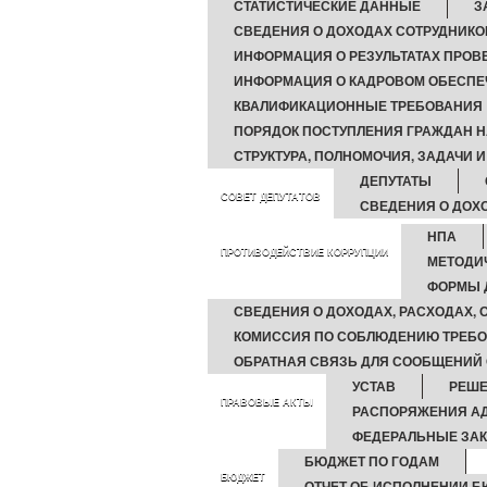
СТАТИСТИЧЕСКИЕ ДАННЫЕ
З
СВЕДЕНИЯ О ДОХОДАХ СОТРУДНИКО
ИНФОРМАЦИЯ О РЕЗУЛЬТАТАХ ПРОВ
ИНФОРМАЦИЯ О КАДРОВОМ ОБЕСПЕ
КВАЛИФИКАЦИОННЫЕ ТРЕБОВАНИЯ
ПОРЯДОК ПОСТУПЛЕНИЯ ГРАЖДАН 
СТРУКТУРА, ПОЛНОМОЧИЯ, ЗАДАЧИ 
ДЕПУТАТЫ
СОВЕТ ДЕПУТАТОВ
СВЕДЕНИЯ О ДОХ
НПА
ПРОТИВОДЕЙСТВИЕ КОРРУПЦИИ
МЕТОДИ
ФОРМЫ 
СВЕДЕНИЯ О ДОХОДАХ, РАСХОДАХ,
КОМИССИЯ ПО СОБЛЮДЕНИЮ ТРЕБО
ОБРАТНАЯ СВЯЗЬ ДЛЯ СООБЩЕНИЙ 
УСТАВ
РЕШ
ПРАВОВЫЕ АКТЫ
РАСПОРЯЖЕНИЯ А
ФЕДЕРАЛЬНЫЕ ЗА
БЮДЖЕТ ПО ГОДАМ
БЮДЖЕТ
ОТЧЕТ ОБ ИСПОЛНЕНИИ 