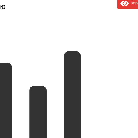
Верс
ию