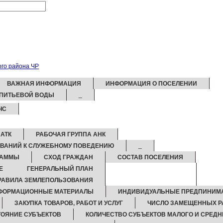
ВАЖНАЯ ИНФОРМАЦИЯ
ИНФОРМАЦИЯ О ПОСЕЛЕНИИ
 ПИТЬЕВОЙ ВОДЫ
_
ЧС
 АТК
РАБОЧАЯ ГРУППА АНК
ВАНИЙ К СЛУЖЕБНОМУ ПОВЕДЕНИЮ
_
РАММЫ
СХОД ГРАЖДАН
СОСТАВ ПОСЕЛЕНИЯ
Е
ГЕНЕРАЛЬНЫЙ ПЛАН
РАВИЛА ЗЕМЛЕПОЛЬЗОВАНИЯ
ФОРМАЦИОННЫЕ МАТЕРИАЛЫ
ИНДИВИДУАЛЬНЫЕ ПРЕДПИНИМ
ЗАКУПКА ТОВАРОВ, РАБОТ И УСЛУГ
ЧИСЛО ЗАМЕЩЕННЫХ Р
ОЯНИЕ СУБЪЕКТОВ
КОЛИЧЕСТВО СУБЪЕКТОВ МАЛОГО И СРЕД