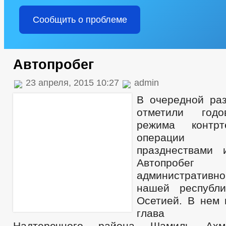
Сообщить о проблеме
Автопробег
23 апреля, 2015 10:27
admin
В очередной ра
отметили год
режима контрте
операции 
празднествами 
Автопробег
администрати
нашей республ
Осетией.
В нем 
глава адм
Надтеречного района Шамиль Ахм