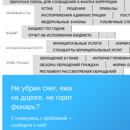
ОБРАТНАЯ СВЯЗЬ ДЛЯ СООБЩЕНИЙ О ФАКТАХ КОРРУПЦИИ
УСТАВ
РЕШЕНИЯ
ПРИКАЗЫ
ПРАВОВЫЕ АКТЫ
РАСПОРЯЖЕНИЯ АДМИНИСТРАЦИИ
ПОСТ
ФЕДЕРАЛЬНЫЕ ЗАКОНЫ
ПУБЛИЧНЫЕ СЛ
БЮДЖЕТ ПО ГОДАМ
БЮДЖЕТ
ОТЧЕТ ОБ ИСПОЛНЕНИИ БЮДЖЕТА
_
МУНИЦИПАЛЬНЫЕ УСЛУГИ
НОРМА
МУНИЦИПАЛЬНЫЕ УСЛУГИ
СТАНДАРТЫ МУНИЦИПАЛЬНЫХ УСЛУГ
ОБРАЩЕНИЕ К ГЛАВЕ
ИНТЕРНЕТ ПРИЕМН
ПРИЕМ ГРАЖДАН
ОБЗОРЫ ОБРАЩЕНИЙ ГРАЖДАН
ФОРМА О
РЕГЛАМЕНТ РАССМОТРЕНИЯ ОБРАЩЕНИЙ
Не убран снег, яма
на дороге, не горит
фонарь?
Столкнулись с проблемой —
сообщите о ней!