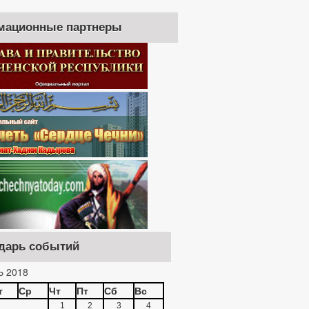
мационные партнеры
дарь событий
 2018
т
Ср
Чт
Пт
Сб
Вс
1
2
3
4