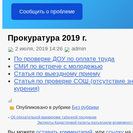
Сообщить о проблеме
Прокуратура 2019 г.
2 июля, 2019 14:26
admin
По проверке ДОУ по оплате труда
СМИ по встрече с молодежью
Статья по выездному приему
Статья по проверке СОШ (отсутствие зн
курения)
Опубликовано в рубрике
Без рубрики
«
Об обязательной маркировке табачной продукции
Эксперты Кадастровой палаты разъяснили возможност
Вы можете
оставить комментарий
, или
ссылку
на 