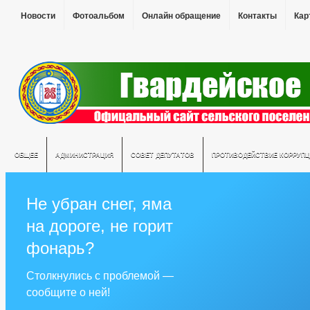
Новости
Фотоальбом
Онлайн обращение
Контакты
Кар
ОБЩЕЕ
АДМИНИСТРАЦИЯ
СОВЕТ ДЕПУТАТОВ
ПРОТИВОДЕЙСТВИЕ КОРРУПЦ
Не убран снег, яма
на дороге, не горит
фонарь?
Столкнулись с проблемой —
сообщите о ней!