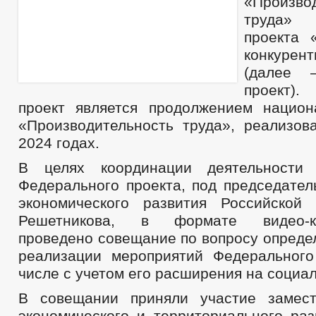
«Произво
БЮДЖЕТ ПО ГОДАМ
труда» 
БЮДЖЕТ
ОТЧЕТ ОБ ИСПОЛНЕНИИ БЮДЖЕТА
_
проекта 
МУНИЦИПАЛЬНЫЕ УСЛУГИ
НОРМА
конкурен
МУНИЦИПАЛЬНЫЕ УСЛУГИ
СТАНДАРТЫ МУНИЦИПАЛЬНЫХ УСЛУГ
(далее 
ОБРАЩЕНИЕ К ГЛАВЕ
ИНТЕРНЕТ ПРИЕМН
проект)
ПРИЕМ ГРАЖДАН
ОБЗОРЫ ОБРАЩЕНИЙ ГРАЖДАН
ФОРМА О
проект является продолжением национ
РЕГЛАМЕНТ РАССМОТРЕНИЯ ОБРАЩЕНИЙ
«Производительность труда», реализов
2024 годах.
В целях координации деятельности
Федерального проекта, под председател
экономического развития Российской
Решетникова, в формате видео-кон
проведено совещание по вопросу опреде
реализации мероприятий Федерального
числе с учетом его расширения на социа
В совещании приняли участие замест
экономического и территориального раз