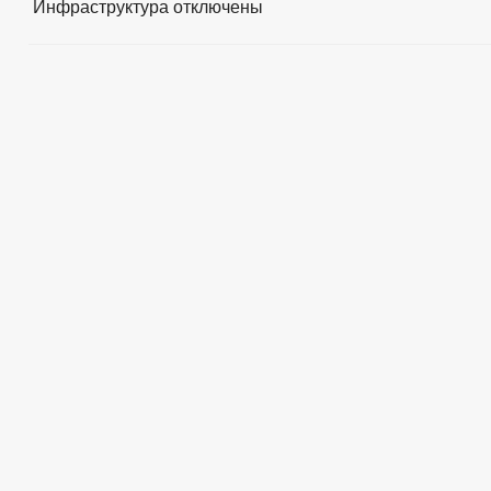
Инфраструктура
отключены
БЮДЖЕТ ПО ГОДАМ
БЮДЖЕТ
ОТЧЕТ ОБ ИСПОЛНЕНИИ БЮДЖЕТА
_
МУНИЦИПАЛЬНЫЕ УСЛУГИ
НОРМА
МУНИЦИПАЛЬНЫЕ УСЛУГИ
СТАНДАРТЫ МУНИЦИПАЛЬНЫХ УСЛУГ
ОБРАЩЕНИЕ К ГЛАВЕ
ИНТЕРНЕТ ПРИЕМН
ПРИЕМ ГРАЖДАН
ОБЗОРЫ ОБРАЩЕНИЙ ГРАЖДАН
ФОРМА О
РЕГЛАМЕНТ РАССМОТРЕНИЯ ОБРАЩЕНИЙ